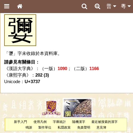
普
粵
㜷
「㜷」字未收錄於本資料庫。
請參見有關條目：
《漢語大字典》：（一版）
1090
；（二版）
1166
《康熙字典》：
202 (3)
Unicode：
U+3737
新手入門
使用凡例
字庫統計
隨機漢字
最近被搜索的漢字
鳴謝
製作單位
私隱政策
免責聲明
意見簿