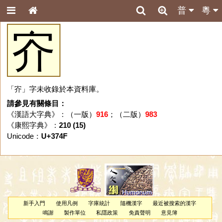
普
粵
㝏
「㝏」字未收錄於本資料庫。
請參見有關條目：
《漢語大字典》：（一版）
916
；（二版）
983
《康熙字典》：
210 (15)
Unicode：
U+374F
新手入門
使用凡例
字庫統計
隨機漢字
最近被搜索的漢字
鳴謝
製作單位
私隱政策
免責聲明
意見簿