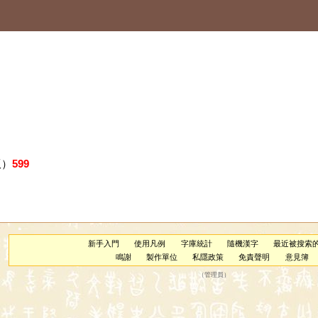
版）
599
新手入門
使用凡例
字庫統計
隨機漢字
最近被搜索
鳴謝
製作單位
私隱政策
免責聲明
意見簿
（
管理員
）