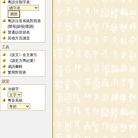
粵語分類字表:
粵語注音系統對照表
[
聲母
|
韻母
|
聲調
]
普通話音節表
其他方言讀音
工具
《說文》全文索引
《讀史方輿紀要》
成語彙輯
繁簡對照表
設定
冷僻字:
粵音系統: