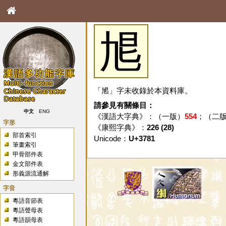
㞁
「㞁」字未收錄於本資料庫。
請參見有關條目：
中文
ENG
《漢語大字典》：（一版）
554
；（二
字形
《康熙字典》：
226 (28)
部首索引
Unicode：
U+3781
筆畫索引
甲骨部件表
金文部件表
形義源流通解
字音
粵語音節表
粵語聲母表
粵語韻母表