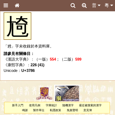
普
粵
㞆
「㞆」字未收錄於本資料庫。
請參見有關條目：
《漢語大字典》：（一版）
554
；（二版）
599
《康熙字典》：
226 (41)
Unicode：
U+3786
新手入門
使用凡例
字庫統計
隨機漢字
最近被搜索的漢字
鳴謝
製作單位
私隱政策
免責聲明
意見簿