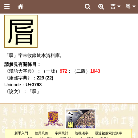
普
粵
㞓
「㞓」字未收錄於本資料庫。
請參見有關條目：
《漢語大字典》：（一版）
972
；（二版）
1043
《康熙字典》：
229 (22)
Unicode：
U+3793
《說文》：「
㞓
」
新手入門
使用凡例
字庫統計
隨機漢字
最近被搜索的漢字