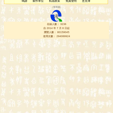
鳴謝
製作單位
私隱政策
免責聲明
意見簿
（
管理員
）
在線人數： 3236
自 2014 年 7 月 8 日起
瀏覽人數： 80159045
使用次數： 294089924