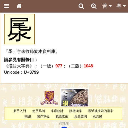
普
粵
㞙
「㞙」字未收錄於本資料庫。
請參見有關條目：
《漢語大字典》：（一版）
977
；（二版）
1048
Unicode：
U+3799
新手入門
使用凡例
字庫統計
隨機漢字
最近被搜索的漢字
鳴謝
製作單位
私隱政策
免責聲明
意見簿
（
管理員
）