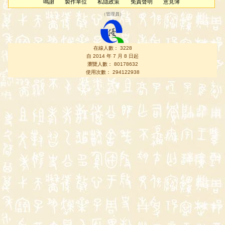
鳴謝
製作單位
私隱政策
免責聲明
意見簿
（
管理員
）
在線人數： 3228
自 2014 年 7 月 8 日起
瀏覽人數： 80178632
使用次數： 294122938