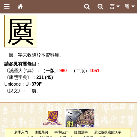
普
粵
㞟
「㞟」字未收錄於本資料庫。
請參見有關條目：
《漢語大字典》：（一版）
980
；（二版）
1051
《康熙字典》：
231 (45)
Unicode：
U+379F
《說文》：「
㞟
」
新手入門
使用凡例
字庫統計
隨機漢字
最近被搜索的漢字