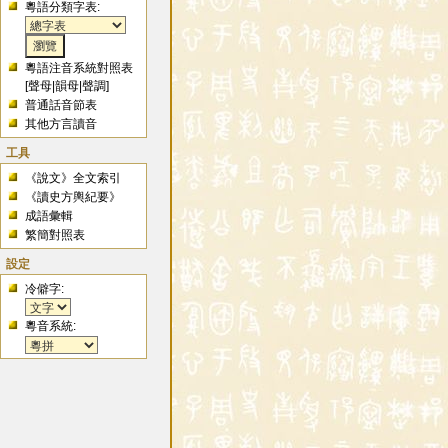
粵語分類字表:
粵語注音系統對照表
[
聲母
|
韻母
|
聲調
]
普通話音節表
其他方言讀音
工具
《說文》全文索引
《讀史方輿紀要》
成語彙輯
繁簡對照表
設定
冷僻字:
粵音系統: