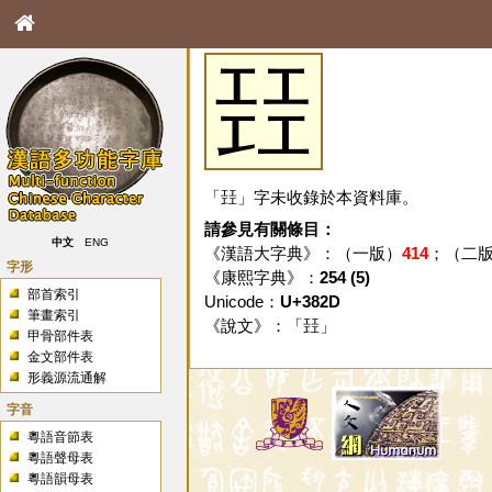
㠭
「㠭」字未收錄於本資料庫。
請參見有關條目：
中文
ENG
《漢語大字典》：（一版）
414
；（二
字形
《康熙字典》：
254 (5)
部首索引
Unicode：
U+382D
筆畫索引
《說文》：「
㠭
」
甲骨部件表
金文部件表
形義源流通解
字音
粵語音節表
粵語聲母表
粵語韻母表