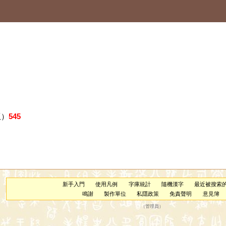
版）
545
新手入門
使用凡例
字庫統計
隨機漢字
最近被搜索
鳴謝
製作單位
私隱政策
免責聲明
意見簿
（
管理員
）