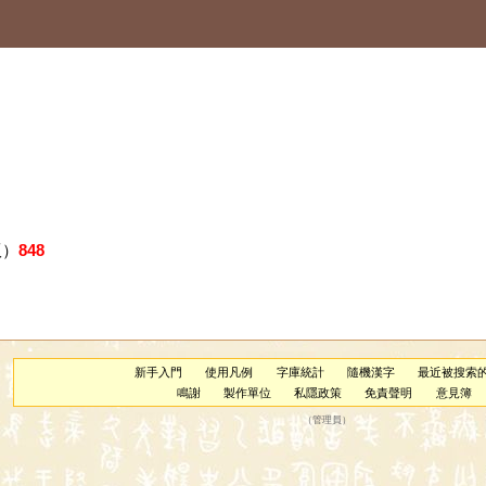
版）
848
新手入門
使用凡例
字庫統計
隨機漢字
最近被搜索
鳴謝
製作單位
私隱政策
免責聲明
意見簿
（
管理員
）