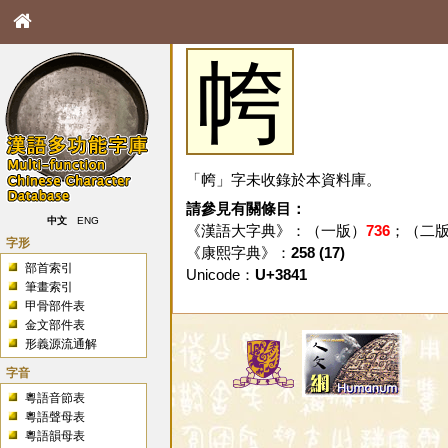
㡁
「㡁」字未收錄於本資料庫。
請參見有關條目：
中文
ENG
《漢語大字典》：（一版）
736
；（二
字形
《康熙字典》：
258 (17)
部首索引
Unicode：
U+3841
筆畫索引
甲骨部件表
金文部件表
形義源流通解
字音
粵語音節表
粵語聲母表
粵語韻母表