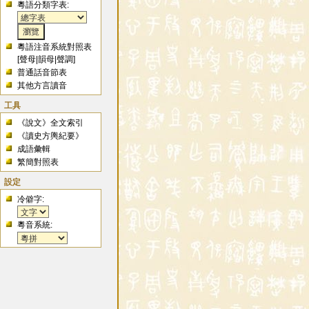
粵語分類字表:
粵語注音系統對照表
[
聲母
|
韻母
|
聲調
]
普通話音節表
其他方言讀音
工具
《說文》全文索引
《讀史方輿紀要》
成語彙輯
繁簡對照表
設定
冷僻字:
粵音系統: