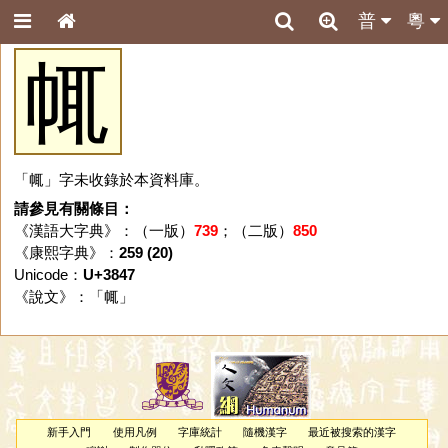
普
粵
㡇
「㡇」字未收錄於本資料庫。
請參見有關條目：
《漢語大字典》：（一版）
739
；（二版）
850
《康熙字典》：
259 (20)
Unicode：
U+3847
《說文》：「
㡇
」
新手入門
使用凡例
字庫統計
隨機漢字
最近被搜索的漢字