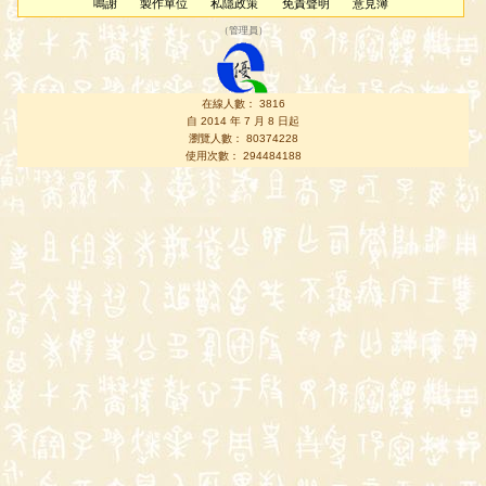
鳴謝
製作單位
私隱政策
免責聲明
意見簿
（
管理員
）
在線人數： 3816
自 2014 年 7 月 8 日起
瀏覽人數： 80374228
使用次數： 294484188