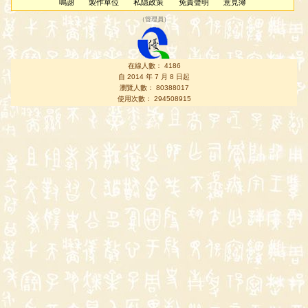
鳴謝
製作單位
私隱政策
免責聲明
意見簿
（
管理員
）
在線人數： 4186
自 2014 年 7 月 8 日起
瀏覽人數： 80388017
使用次數： 294508915