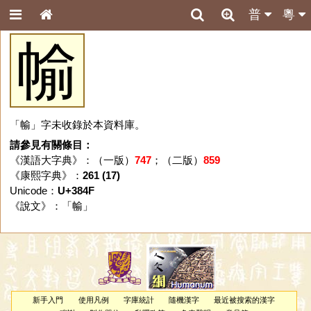
普
粵
㡏
「㡏」字未收錄於本資料庫。
請參見有關條目：
《漢語大字典》：（一版）
747
；（二版）
859
《康熙字典》：
261 (17)
Unicode：
U+384F
《說文》：「
㡏
」
新手入門
使用凡例
字庫統計
隨機漢字
最近被搜索的漢字