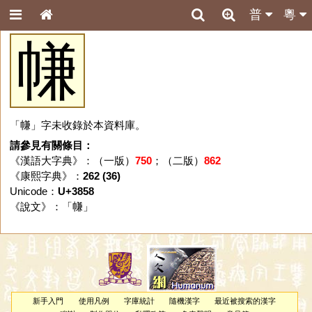
普
粵
㡘
「㡘」字未收錄於本資料庫。
請參見有關條目：
《漢語大字典》：（一版）
750
；（二版）
862
《康熙字典》：
262 (36)
Unicode：
U+3858
《說文》：「
㡘
」
新手入門
使用凡例
字庫統計
隨機漢字
最近被搜索的漢字