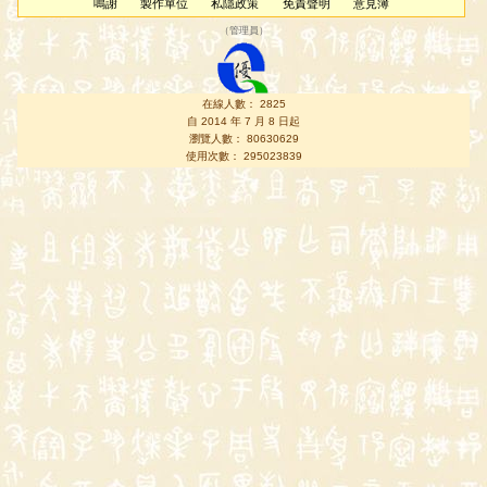
鳴謝
製作單位
私隱政策
免責聲明
意見簿
（
管理員
）
在線人數： 2825
自 2014 年 7 月 8 日起
瀏覽人數： 80630629
使用次數： 295023839