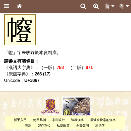
普
粵
㡧
「㡧」字未收錄於本資料庫。
請參見有關條目：
《漢語大字典》：（一版）
758
；（二版）
871
《康熙字典》：
266 (17)
Unicode：
U+3867
新手入門
使用凡例
字庫統計
隨機漢字
最近被搜索的漢字
鳴謝
製作單位
私隱政策
免責聲明
意見簿