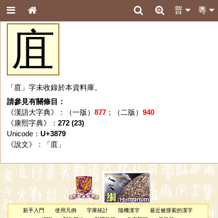
普
粵
㡹
「㡹」字未收錄於本資料庫。
請參見有關條目：
《漢語大字典》：（一版）
877
；（二版）
940
《康熙字典》：
272 (23)
Unicode：
U+3879
《說文》：「
㡹
」
新手入門
使用凡例
字庫統計
隨機漢字
最近被搜索的漢字