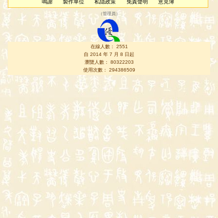
鳴謝
製作單位
私隱政策
免責聲明
意見簿
（
管理員
）
在線人數： 2551
自 2014 年 7 月 8 日起
瀏覽人數： 80322203
使用次數： 294386509