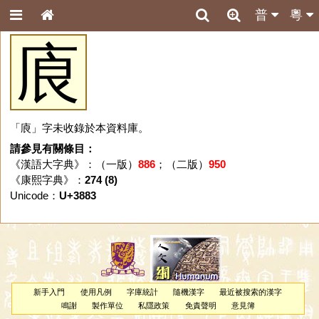
普
粵
㢃
「㢃」字未收錄於本資料庫。
請參見有關條目：
《漢語大字典》：（一版）
886
；（二版）
950
《康熙字典》：
274 (8)
Unicode：
U+3883
新手入門
使用凡例
字庫統計
隨機漢字
最近被搜索的漢字
鳴謝
製作單位
私隱政策
免責聲明
意見簿