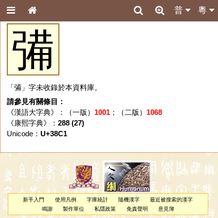
普
粵
㣁
「㣁」字未收錄於本資料庫。
請參見有關條目：
《漢語大字典》：（一版）
1001
；（二版）
1068
《康熙字典》：
288 (27)
Unicode：
U+38C1
新手入門
使用凡例
字庫統計
隨機漢字
最近被搜索的漢字
鳴謝
製作單位
私隱政策
免責聲明
意見簿