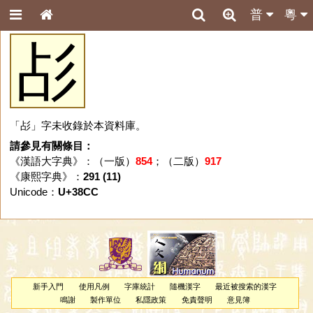
普
粵
㣌
「㣌」字未收錄於本資料庫。
請參見有關條目：
《漢語大字典》：（一版）
854
；（二版）
917
《康熙字典》：
291 (11)
Unicode：
U+38CC
新手入門
使用凡例
字庫統計
隨機漢字
最近被搜索的漢字
鳴謝
製作單位
私隱政策
免責聲明
意見簿