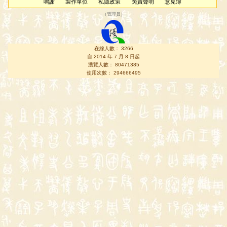
鳴謝
製作單位
私隱政策
免責聲明
意見簿
（
管理員
）
在線人數： 3266
自 2014 年 7 月 8 日起
瀏覽人數： 80471385
使用次數： 294666495