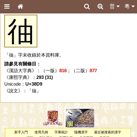
普
粵
㣙
「㣙」字未收錄於本資料庫。
請參見有關條目：
《漢語大字典》：（一版）
816
；（二版）
877
《康熙字典》：
293 (31)
Unicode：
U+38D9
《說文》：「
㣙
」
新手入門
使用凡例
字庫統計
隨機漢字
最近被搜索的漢字