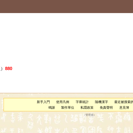
版）
880
新手入門
使用凡例
字庫統計
隨機漢字
最近被搜索
鳴謝
製作單位
私隱政策
免責聲明
意見簿
（
管理員
）