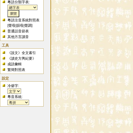
粵語分類字表:
粵語注音系統對照表
[
聲母
|
韻母
|
聲調
]
普通話音節表
其他方言讀音
工具
《說文》全文索引
《讀史方輿紀要》
成語彙輯
繁簡對照表
設定
冷僻字:
粵音系統: