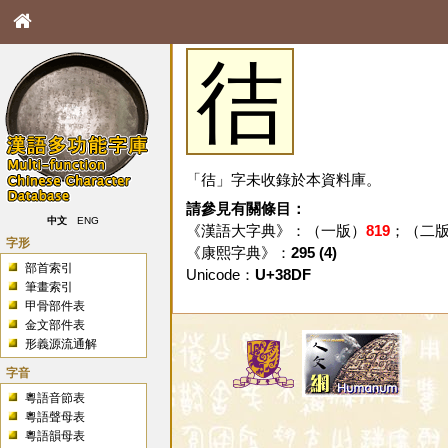
㣟
「㣟」字未收錄於本資料庫。
請參見有關條目：
中文
ENG
《漢語大字典》：（一版）
819
；（二
字形
《康熙字典》：
295 (4)
部首索引
Unicode：
U+38DF
筆畫索引
甲骨部件表
金文部件表
形義源流通解
字音
粵語音節表
粵語聲母表
粵語韻母表