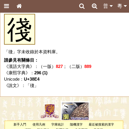
普
粵
㣤
「㣤」字未收錄於本資料庫。
請參見有關條目：
《漢語大字典》：（一版）
827
；（二版）
889
《康熙字典》：
296 (1)
Unicode：
U+38E4
《說文》：「
㣤
」
新手入門
使用凡例
字庫統計
隨機漢字
最近被搜索的漢字