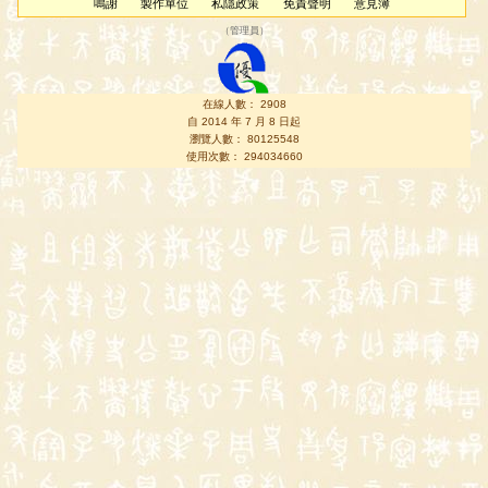
鳴謝
製作單位
私隱政策
免責聲明
意見簿
（
管理員
）
在線人數： 2908
自 2014 年 7 月 8 日起
瀏覽人數： 80125548
使用次數： 294034660