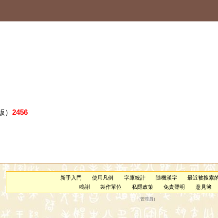
版）
2456
新手入門
使用凡例
字庫統計
隨機漢字
最近被搜索
鳴謝
製作單位
私隱政策
免責聲明
意見簿
（
管理員
）