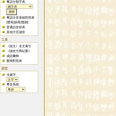
粵語分類字表:
粵語注音系統對照表
[
聲母
|
韻母
|
聲調
]
普通話音節表
其他方言讀音
工具
《說文》全文索引
《讀史方輿紀要》
成語彙輯
繁簡對照表
設定
冷僻字:
粵音系統: