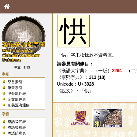
㤨
「㤨」字未收錄於本資料庫。
請參見有關條目：
中文
ENG
《漢語大字典》：（一版）
2294
；（二
字形
《康熙字典》：
313 (18)
部首索引
Unicode：
U+3928
筆畫索引
《說文》：「
㤨
」
甲骨部件表
金文部件表
形義源流通解
字音
粵語音節表
粵語聲母表
粵語韻母表