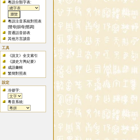
粵語分類字表:
粵語注音系統對照表
[
聲母
|
韻母
|
聲調
]
普通話音節表
其他方言讀音
工具
《說文》全文索引
《讀史方輿紀要》
成語彙輯
繁簡對照表
設定
冷僻字:
粵音系統: