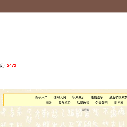
版）
2472
新手入門
使用凡例
字庫統計
隨機漢字
最近被搜索
鳴謝
製作單位
私隱政策
免責聲明
意見簿
（
管理員
）