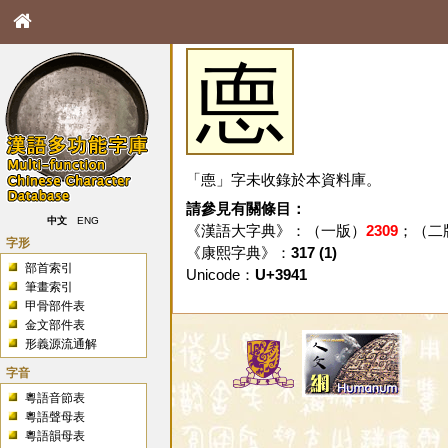
㥁
「㥁」字未收錄於本資料庫。
請參見有關條目：
中文
ENG
《漢語大字典》：（一版）
2309
；（二
字形
《康熙字典》：
317 (1)
部首索引
Unicode：
U+3941
筆畫索引
甲骨部件表
金文部件表
形義源流通解
字音
粵語音節表
粵語聲母表
粵語韻母表