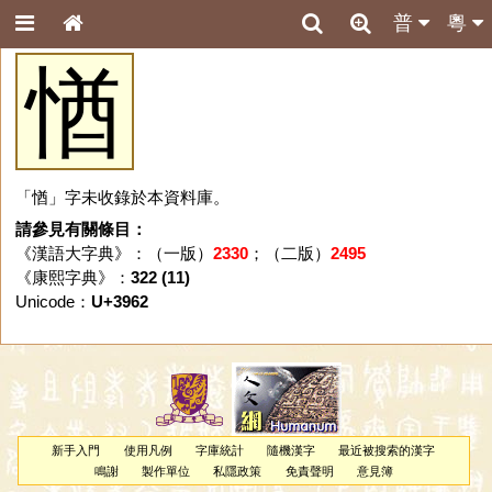
普
粵
㥢
「㥢」字未收錄於本資料庫。
請參見有關條目：
《漢語大字典》：（一版）
2330
；（二版）
2495
《康熙字典》：
322 (11)
Unicode：
U+3962
新手入門
使用凡例
字庫統計
隨機漢字
最近被搜索的漢字
鳴謝
製作單位
私隱政策
免責聲明
意見簿