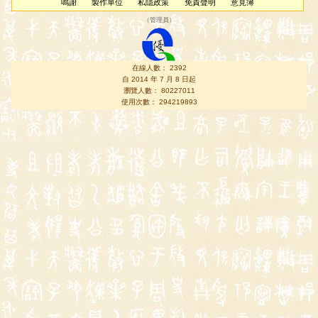
鳴謝
製作單位
私隱政策
免責聲明
意見簿
（
管理員
）
在線人數： 2392
自 2014 年 7 月 8 日起
瀏覽人數： 80227011
使用次數： 294219893