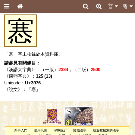
普
粵
㥶
「㥶」字未收錄於本資料庫。
請參見有關條目：
《漢語大字典》：（一版）
2334
；（二版）
2500
《康熙字典》：
325 (13)
Unicode：
U+3976
《說文》：「
㥶
」
新手入門
使用凡例
字庫統計
隨機漢字
最近被搜索的漢字