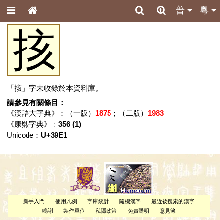
普
粵
㧡
「㧡」字未收錄於本資料庫。
請參見有關條目：
《漢語大字典》：（一版）
1875
；（二版）
1983
《康熙字典》：
356 (1)
Unicode：
U+39E1
新手入門
使用凡例
字庫統計
隨機漢字
最近被搜索的漢字
鳴謝
製作單位
私隱政策
免責聲明
意見簿