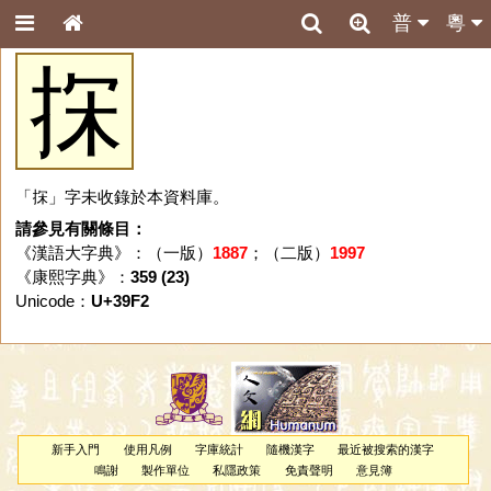
普
粵
㧲
「㧲」字未收錄於本資料庫。
請參見有關條目：
《漢語大字典》：（一版）
1887
；（二版）
1997
《康熙字典》：
359 (23)
Unicode：
U+39F2
新手入門
使用凡例
字庫統計
隨機漢字
最近被搜索的漢字
鳴謝
製作單位
私隱政策
免責聲明
意見簿