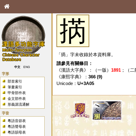
㨅
「㨅」字未收錄於本資料庫。
請參見有關條目：
中文
ENG
《漢語大字典》：（一版）
1891
；（二
字形
《康熙字典》：
366 (9)
部首索引
Unicode：
U+3A05
筆畫索引
甲骨部件表
金文部件表
形義源流通解
字音
粵語音節表
粵語聲母表
粵語韻母表