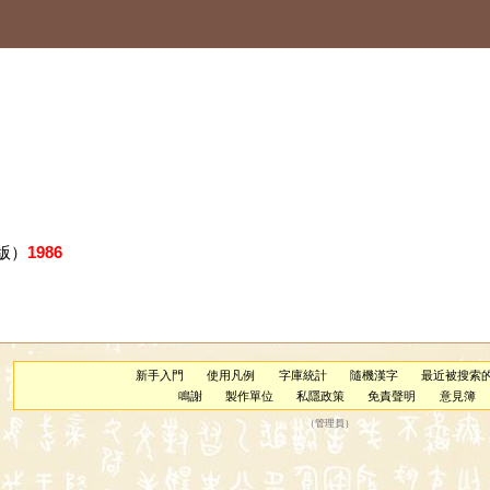
版）
1986
新手入門
使用凡例
字庫統計
隨機漢字
最近被搜索
鳴謝
製作單位
私隱政策
免責聲明
意見簿
（
管理員
）