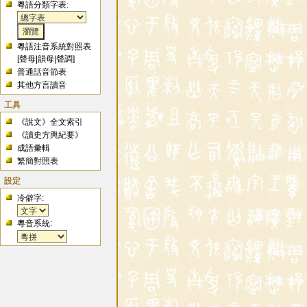
粵語分類字表:
粵語注音系統對照表
[
聲母
|
韻母
|
聲調
]
普通話音節表
其他方言讀音
工具
《說文》全文索引
《讀史方輿紀要》
成語彙輯
繁簡對照表
設定
冷僻字:
粵音系統: