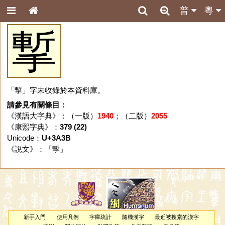
普
粵
㨻
「㨻」字未收錄於本資料庫。
請參見有關條目：
《漢語大字典》：（一版）
1940
；（二版）
2055
《康熙字典》：
379 (22)
Unicode：
U+3A3B
《說文》：「
㨻
」
新手入門
使用凡例
字庫統計
隨機漢字
最近被搜索的漢字