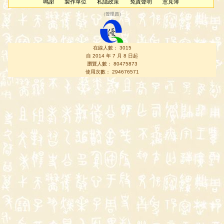
鳴謝
製作單位
私隱政策
免責聲明
意見簿
（
管理員
）
在線人數： 3015
自 2014 年 7 月 8 日起
瀏覽人數： 80475873
使用次數： 294676571