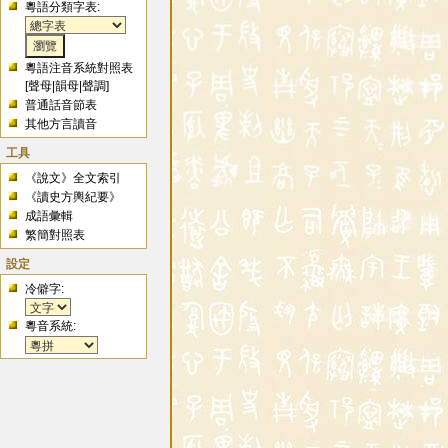
粵語分類字表:
粵語注音系統對照表
[
聲母
|
韻母
|
聲調
]
普通話音節表
其他方言讀音
工具
《說文》全文索引
《讀史方輿紀要》
成語彙輯
繁簡對照表
設定
冷僻字:
粵音系統: