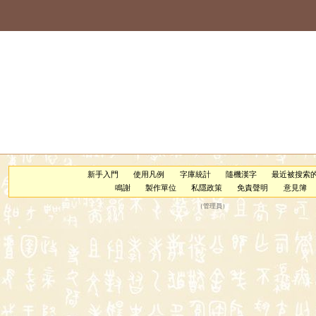
新手入門
使用凡例
字庫統計
隨機漢字
最近被搜索
鳴謝
製作單位
私隱政策
免責聲明
意見簿
（
管理員
）