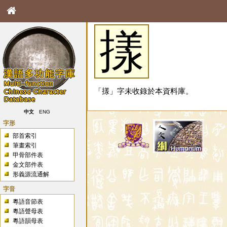
㨾
「㨾」字未收錄於本資料庫。
中文
ENG
字形
部首索引
筆畫索引
甲骨部件表
金文部件表
形義源流通解
字音
粵語音節表
粵語聲母表
粵語韻母表