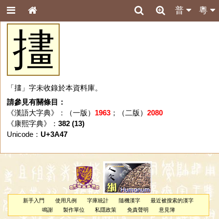
普
粵
㩇
「㩇」字未收錄於本資料庫。
請參見有關條目：
《漢語大字典》：（一版）
1963
；（二版）
2080
《康熙字典》：
382 (13)
Unicode：
U+3A47
新手入門
使用凡例
字庫統計
隨機漢字
最近被搜索的漢字
鳴謝
製作單位
私隱政策
免責聲明
意見簿