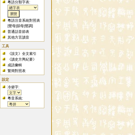
粵語分類字表:
粵語注音系統對照表
[
聲母
|
韻母
|
聲調
]
普通話音節表
其他方言讀音
工具
《說文》全文索引
《讀史方輿紀要》
成語彙輯
繁簡對照表
設定
冷僻字:
粵音系統: