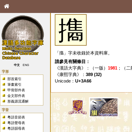
㩦
「㩦」字未收錄於本資料庫。
請參見有關條目：
中文
ENG
《漢語大字典》：（一版）
1981
；（二
字形
《康熙字典》：
389 (32)
部首索引
Unicode：
U+3A66
筆畫索引
甲骨部件表
金文部件表
形義源流通解
字音
粵語音節表
粵語聲母表
粵語韻母表