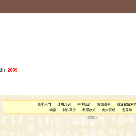
版）
2099
新手入門
使用凡例
字庫統計
隨機漢字
最近被搜索
鳴謝
製作單位
私隱政策
免責聲明
意見簿
（
管理員
）