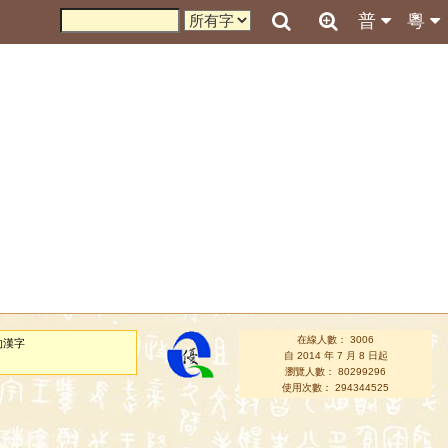
普
粵
在線人數： 3006
的漢字
自 2014 年 7 月 8 日起
瀏覽人數： 80299296
使用次數： 294344525