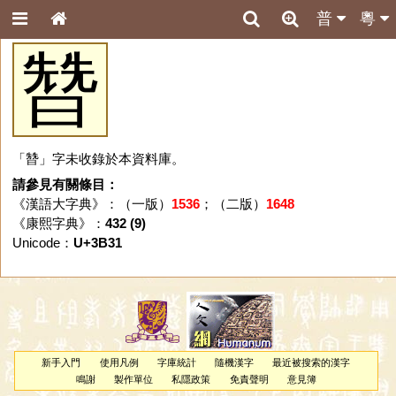
普
粵
㬱
「㬱」字未收錄於本資料庫。
請參見有關條目：
《漢語大字典》：（一版）
1536
；（二版）
1648
《康熙字典》：
432 (9)
Unicode：
U+3B31
新手入門
使用凡例
字庫統計
隨機漢字
最近被搜索的漢字
鳴謝
製作單位
私隱政策
免責聲明
意見簿