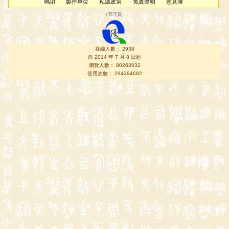
鳴謝
製作單位
私隱政策
免責聲明
意見簿
（
管理員
）
在線人數： 2938
自 2014 年 7 月 8 日起
瀏覽人數： 80262032
使用次數： 294284682