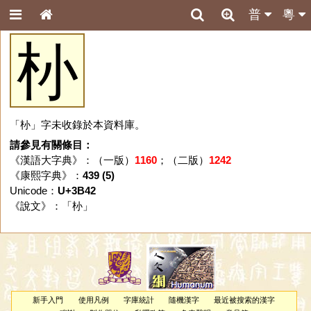
普
粵
㭂
「㭂」字未收錄於本資料庫。
請參見有關條目：
《漢語大字典》：（一版）
1160
；（二版）
1242
《康熙字典》：
439 (5)
Unicode：
U+3B42
《說文》：「
㭂
」
新手入門
使用凡例
字庫統計
隨機漢字
最近被搜索的漢字