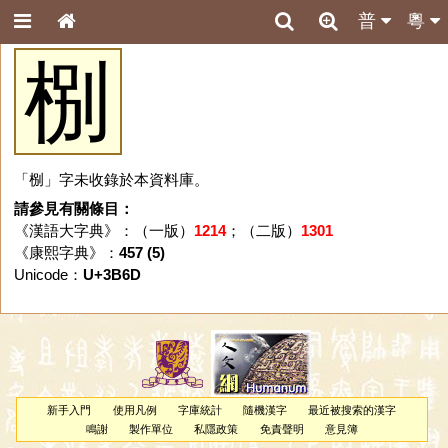
普
粵
㭭
「㭭」字未收錄於本資料庫。
請參見有關條目：
《漢語大字典》：（一版）
1214
；（二版）
1301
《康熙字典》：
457 (5)
Unicode：
U+3B6D
新手入門
使用凡例
字庫統計
隨機漢字
最近被搜索的漢字
鳴謝
製作單位
私隱政策
免責聲明
意見簿