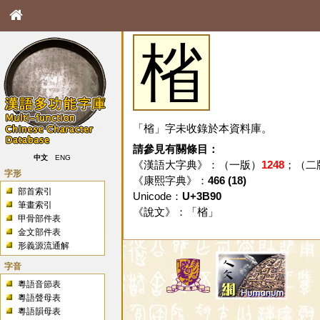
㮐
「㮐」字未收錄於本資料庫。
請參見有關條目：
中文
ENG
《漢語大字典》：（一版）
1248
；（二
字形
《康熙字典》：
466 (18)
部首索引
Unicode：
U+3B90
筆畫索引
《說文》：「
㮐
」
甲骨部件表
金文部件表
形義源流通解
字音
粵語音節表
粵語聲母表
粵語韻母表