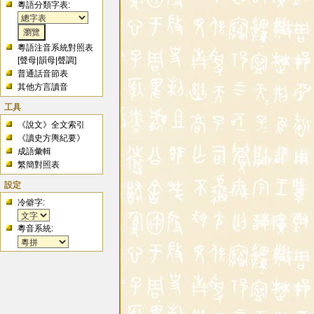
粵語分類字表:
粵語注音系統對照表
[
聲母
|
韻母
|
聲調
]
普通話音節表
其他方言讀音
工具
《說文》全文索引
《讀史方輿紀要》
成語彙輯
繁簡對照表
設定
冷僻字:
粵音系統: