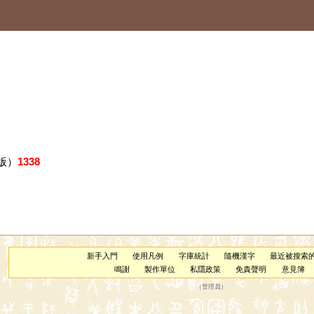
版）
1338
新手入門
使用凡例
字庫統計
隨機漢字
最近被搜索
鳴謝
製作單位
私隱政策
免責聲明
意見簿
（
管理員
）