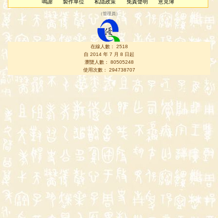
鳴謝
製作單位
私隱政策
免責聲明
意見簿
（
管理員
）
在線人數： 2518
自 2014 年 7 月 8 日起
瀏覽人數： 80505248
使用次數： 294738707