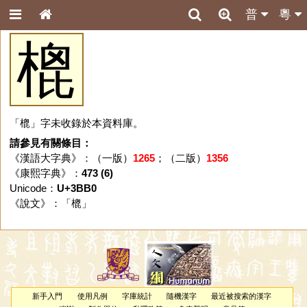
普
粵
㮰
「㮰」字未收錄於本資料庫。
請參見有關條目：
《漢語大字典》：（一版）
1265
；（二版）
1356
《康熙字典》：
473 (6)
Unicode：
U+3BB0
《說文》：「
㮰
」
新手入門
使用凡例
字庫統計
隨機漢字
最近被搜索的漢字