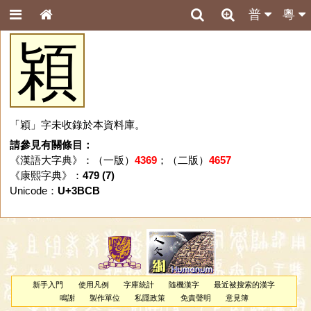
普
粵
㯋
「㯋」字未收錄於本資料庫。
請參見有關條目：
《漢語大字典》：（一版）
4369
；（二版）
4657
《康熙字典》：
479 (7)
Unicode：
U+3BCB
新手入門
使用凡例
字庫統計
隨機漢字
最近被搜索的漢字
鳴謝
製作單位
私隱政策
免責聲明
意見簿