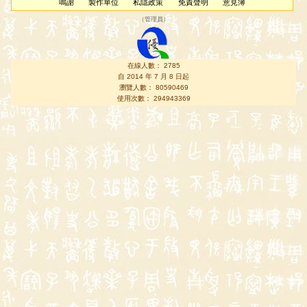
鳴謝
製作單位
私隱政策
免責聲明
意見簿
（
管理員
）
在線人數： 2785
自 2014 年 7 月 8 日起
瀏覽人數： 80590469
使用次數： 294943369