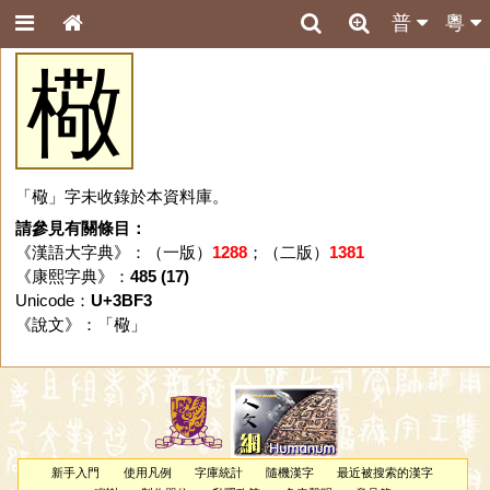
普
粵
㯳
「㯳」字未收錄於本資料庫。
請參見有關條目：
《漢語大字典》：（一版）
1288
；（二版）
1381
《康熙字典》：
485 (17)
Unicode：
U+3BF3
《說文》：「
㯳
」
新手入門
使用凡例
字庫統計
隨機漢字
最近被搜索的漢字