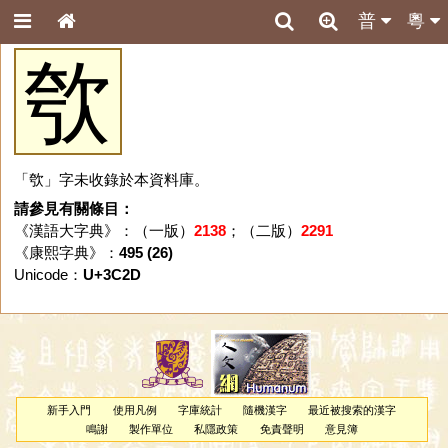
普
粵
㰭
「㰭」字未收錄於本資料庫。
請參見有關條目：
《漢語大字典》：（一版）
2138
；（二版）
2291
《康熙字典》：
495 (26)
Unicode：
U+3C2D
新手入門
使用凡例
字庫統計
隨機漢字
最近被搜索的漢字
鳴謝
製作單位
私隱政策
免責聲明
意見簿