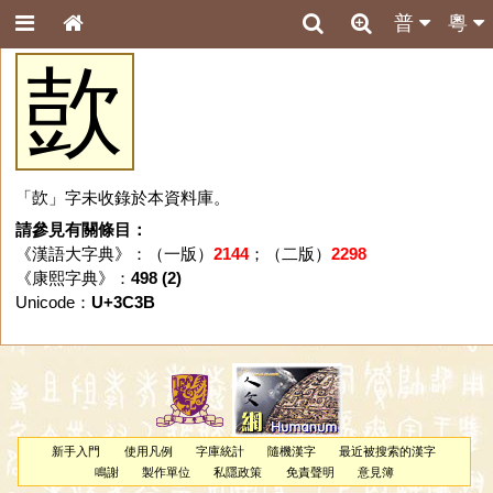
普
粵
㰻
「㰻」字未收錄於本資料庫。
請參見有關條目：
《漢語大字典》：（一版）
2144
；（二版）
2298
《康熙字典》：
498 (2)
Unicode：
U+3C3B
新手入門
使用凡例
字庫統計
隨機漢字
最近被搜索的漢字
鳴謝
製作單位
私隱政策
免責聲明
意見簿