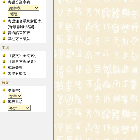
粵語分類字表:
粵語注音系統對照表
[
聲母
|
韻母
|
聲調
]
普通話音節表
其他方言讀音
工具
《說文》全文索引
《讀史方輿紀要》
成語彙輯
繁簡對照表
設定
冷僻字:
粵音系統: