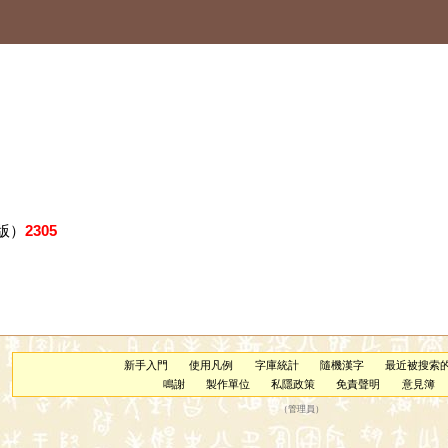
版）
2305
新手入門
使用凡例
字庫統計
隨機漢字
最近被搜索
鳴謝
製作單位
私隱政策
免責聲明
意見簿
（
管理員
）