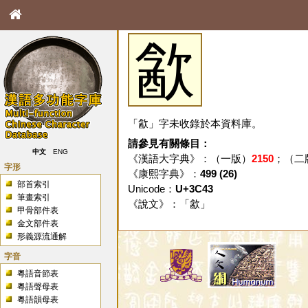
㱃
「㱃」字未收錄於本資料庫。
請參見有關條目：
中文
ENG
《漢語大字典》：（一版）
2150
；（二
字形
《康熙字典》：
499 (26)
部首索引
Unicode：
U+3C43
筆畫索引
《說文》：「
㱃
」
甲骨部件表
金文部件表
形義源流通解
字音
粵語音節表
粵語聲母表
粵語韻母表