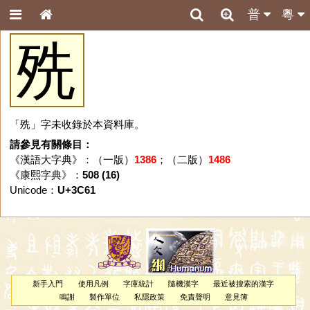
普
粵
㱡
「㱡」字未收錄於本資料庫。
請參見有關條目：
《漢語大字典》：（一版）
1386
；（二版）
1486
《康熙字典》：
508 (16)
Unicode：
U+3C61
新手入門
使用凡例
字庫統計
隨機漢字
最近被搜索的漢字
鳴謝
製作單位
私隱政策
免責聲明
意見簿