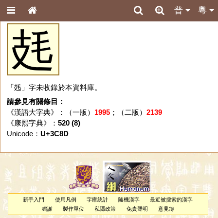
普
粵
㲍
「㲍」字未收錄於本資料庫。
請參見有關條目：
《漢語大字典》：（一版）
1995
；（二版）
2139
《康熙字典》：
520 (8)
Unicode：
U+3C8D
新手入門
使用凡例
字庫統計
隨機漢字
最近被搜索的漢字
鳴謝
製作單位
私隱政策
免責聲明
意見簿