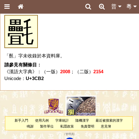
普
粵
㲲
「㲲」字未收錄於本資料庫。
請參見有關條目：
《漢語大字典》：（一版）
2008
；（二版）
2154
Unicode：
U+3CB2
新手入門
使用凡例
字庫統計
隨機漢字
最近被搜索的漢字
鳴謝
製作單位
私隱政策
免責聲明
意見簿
（
管理員
）