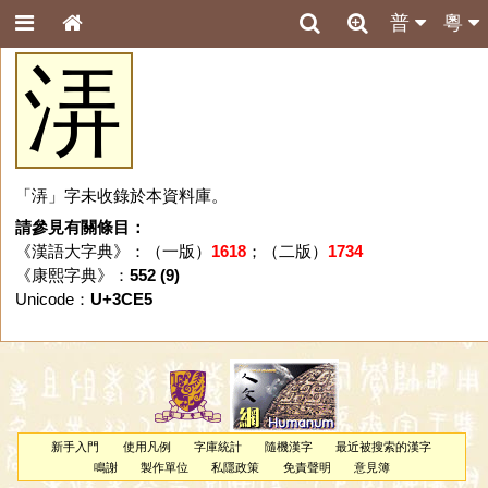
普
粵
㳥
「㳥」字未收錄於本資料庫。
請參見有關條目：
《漢語大字典》：（一版）
1618
；（二版）
1734
《康熙字典》：
552 (9)
Unicode：
U+3CE5
新手入門
使用凡例
字庫統計
隨機漢字
最近被搜索的漢字
鳴謝
製作單位
私隱政策
免責聲明
意見簿