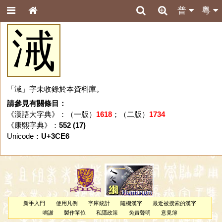
普
粵
㳦
「㳦」字未收錄於本資料庫。
請參見有關條目：
《漢語大字典》：（一版）
1618
；（二版）
1734
《康熙字典》：
552 (17)
Unicode：
U+3CE6
新手入門
使用凡例
字庫統計
隨機漢字
最近被搜索的漢字
鳴謝
製作單位
私隱政策
免責聲明
意見簿