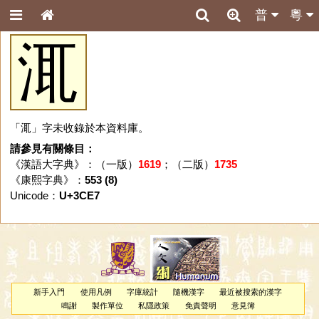
普
粵
㳧
「㳧」字未收錄於本資料庫。
請參見有關條目：
《漢語大字典》：（一版）
1619
；（二版）
1735
《康熙字典》：
553 (8)
Unicode：
U+3CE7
新手入門
使用凡例
字庫統計
隨機漢字
最近被搜索的漢字
鳴謝
製作單位
私隱政策
免責聲明
意見簿