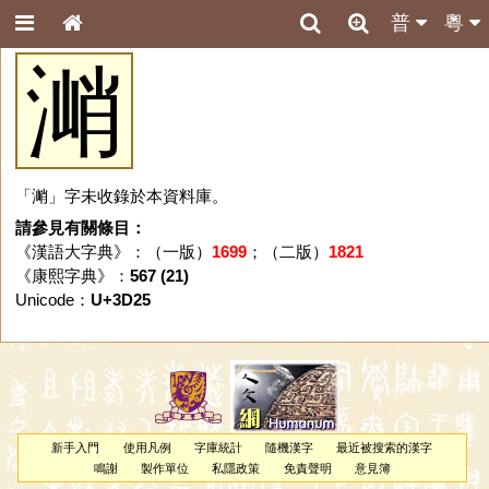
普
粵
㴥
「㴥」字未收錄於本資料庫。
請參見有關條目：
《漢語大字典》：（一版）
1699
；（二版）
1821
《康熙字典》：
567 (21)
Unicode：
U+3D25
新手入門
使用凡例
字庫統計
隨機漢字
最近被搜索的漢字
鳴謝
製作單位
私隱政策
免責聲明
意見簿