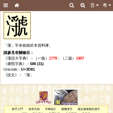
普
粵
㶁
「㶁」字未收錄於本資料庫。
請參見有關條目：
《漢語大字典》：（一版）
1779
；（二版）
1907
《康熙字典》：
586 (31)
Unicode：
U+3D81
《說文》：「
㶁
」
新手入門
使用凡例
字庫統計
隨機漢字
最近被搜索的漢字