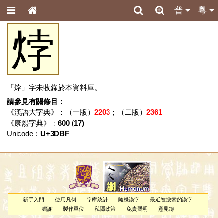
普
粵
㶿
「㶿」字未收錄於本資料庫。
請參見有關條目：
《漢語大字典》：（一版）
2203
；（二版）
2361
《康熙字典》：
600 (17)
Unicode：
U+3DBF
新手入門
使用凡例
字庫統計
隨機漢字
最近被搜索的漢字
鳴謝
製作單位
私隱政策
免責聲明
意見簿